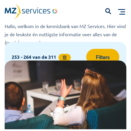
Kennisbank
Home
Kennisbank
Open
Hallo, welkom in de kennisbank van MZ Services. Hier vind
je de leukste én nuttigste informatie over alles van de
(mede)zeggenschap.
Filters
253 - 264
van de
311
Start met typen om te zoeken...