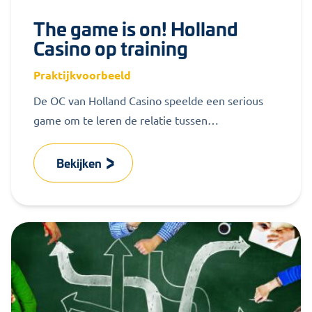
The game is on! Holland
Casino op training
Praktijkvoorbeeld
De OC van Holland Casino speelde een serious
game om te leren de relatie tussen
ondernemingsraad en bestuurder te
verbeteren....
Bekijken