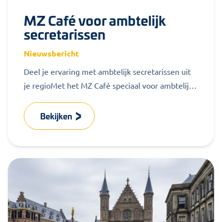
MZ Café voor ambtelijk
secretarissen
Nieuwsbericht
Deel je ervaring met ambtelijk secretarissen uit
je regioMet het MZ Café speciaal voor ambtelijk
secretarissen bieden we informele
bijeenkomsten...
Bekijken