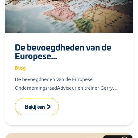
De bevoegdheden van de
Europese
Ondernemingsraad
Blog
De bevoegdheden van de Europese
OndernemingsraadAdviseur en trainer Gerry
Leenders was jarenlang vice-voorzitter van de
Europese Ondernemingsraad van
Bekijken
tabaksproducent Philip...