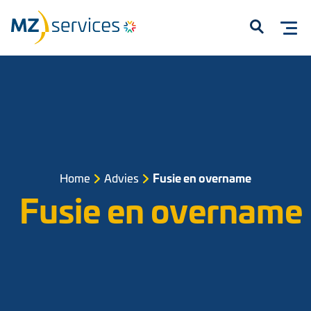
Open
Home
Advies
Fusie en overname
Start met typen om te zoeken...
Fusie en overname