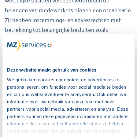
wettelijke basis en vertegenwoordigen de
belangen van medewerkers binnen een organisatie.
Zij hebben instemmings- en adviesrechten met
betrekking tot belangrijke besluiten zoals
reorganisaties, arbeidsvoorwaarden en
werkprocessen. Door een constructieve dialoog
tussen de ondernemingsraad en het management
wordt een evenwichtige besluitvorming
Deze website maakt gebruik van cookies
bevorderd, waarbij zowel de continuïteit van de
We gebruiken cookies om content en advertenties te
personaliseren, om functies voor social media te bieden
organisatie als het welzijn van de medewerkers
en om ons websiteverkeer te analyseren. Ook delen we
centraal staat.
informatie over uw gebruik van onze site met onze
partners voor social media, adverteren en analyse. Deze
Het effectief benutten van zowel adviesraden als
partners kunnen deze gegevens combineren met andere
informatie die u aan ze heeft verstrekt of die ze hebben
ondernemingsraden draagt bij aan een
verzameld op basis van uw gebruik van hun services.
transparante en inclusieve organisatiecultuur. Door