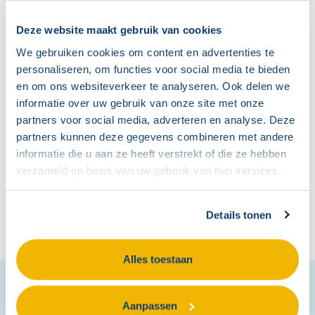
adviseurs worden een
verlengstuk van jouw
Deze website maakt gebruik van cookies
organisatie en denken
We gebruiken cookies om content en advertenties te
proactief mee. Samen zorgen we voor een sterke
personaliseren, om functies voor social media te bieden
en om ons websiteverkeer te analyseren. Ook delen we
en effectieve medezeggenschap.
informatie over uw gebruik van onze site met onze
partners voor social media, adverteren en analyse. Deze
Bekijk ons team met experts voor een trainer-
partners kunnen deze gegevens combineren met andere
adviseur die bij jullie past of neem direct contact
informatie die u aan ze heeft verstrekt of die ze hebben
verzameld op basis van uw gebruik van hun services.
met ons op!
Details tonen
Bekijk onze experts
Alles toestaan
Benieuwd wat wij voor
Aanpassen