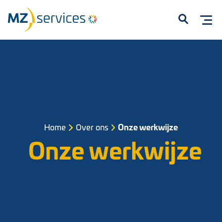
Open
Home
Over ons
Onze werkwijze
Start met typen om te zoeken...
Onze werkwijze