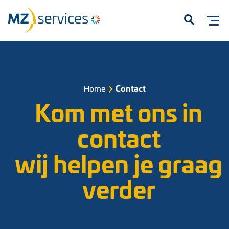
Open
Home
Contact
Kom met ons in
contact
Start met typen om te zoeken...
wij helpen je graag
verder