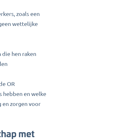
rkers, zoals een
een wettelijke
 die hen raken
len
 de OR
rs hebben en welke
g en zorgen voor
chap met