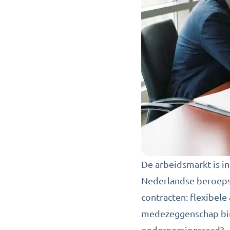
De arbeidsmarkt is i
Nederlandse beroepsb
contracten: flexibele
medezeggenschap bin
ondernemingsraad?