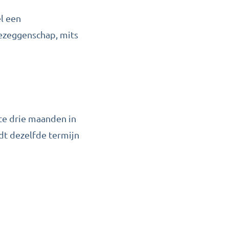
el een
ezeggenschap, mits
te drie maanden in
dt dezelfde termijn