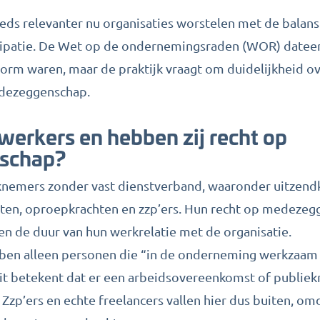
ds relevanter nu organisaties worstelen met de balans t
patie. De Wet op de ondernemingsraden (WOR) dateert 
orm waren, maar de praktijk vraagt om duidelijkheid ov
edezeggenschap.
xwerkers en hebben zij recht op
schap?
knemers zonder vast dienstverband, waaronder uitzend
acten, oproepkrachten en zzp’ers. Hun recht op medezeg
 en de duur van hun werkrelatie met de organisatie.
en alleen personen die “in de onderneming werkzaam z
 betekent dat er een arbeidsovereenkomst of publiekr
. Zzp’ers en echte freelancers vallen hier dus buiten, om