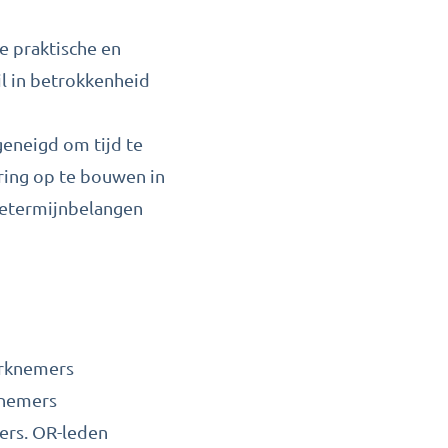
e praktische en
il in betrokkenheid
geneigd om tijd te
ring op te bouwen in
getermijnbelangen
erknemers
knemers
ers. OR-leden