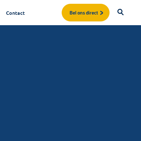
Contact
Bel ons direct
Start met typen om te zoeken...