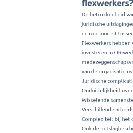
flexwerkers
De betrokkenheid van
juridische uitdaginge
en continuïteit tusse
Flexwerkers hebben v
investeren in OR-wer
medezeggenschapsvra
van de organisatie ov
Juridische complicati
Onduidelijkheid over
Wisselende samenstel
Verschillende arbeid
Complexiteit bij het
Ook de ontslagbesch