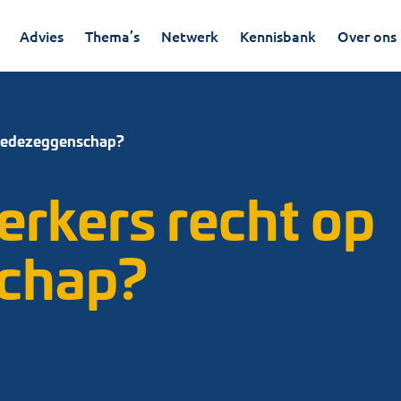
Advies
Thema’s
Netwerk
Kennisbank
Over ons
 medezeggenschap?
rkers recht op
chap?