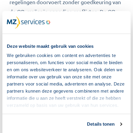
regelingen doorvoert zonder goedkeuring van
de OR, creëer je onnodige conflicten. De OR
kan dan rechtmatig naar de kantonrechter
stappen om naleving af te dwingen.
Ook het geven van onvolledige informatie is
Deze website maakt gebruik van cookies
een veelgemaakte fout. De OR heeft recht op
We gebruiken cookies om content en advertenties te
alle informatie die nodig is voor het uitvoeren
personaliseren, om functies voor social media te bieden
van haar taak. Wanneer je informatie
en om ons websiteverkeer te analyseren. Ook delen we
informatie over uw gebruik van onze site met onze
achterhoudt of te laat verstrekt, ondermijn je
partners voor social media, adverteren en analyse. Deze
het vertrouwen en maak je constructief overleg
partners kunnen deze gegevens combineren met andere
onmogelijk.
informatie die u aan ze heeft verstrekt of die ze hebben
verzameld op basis van uw gebruik van hun services.
Daarnaast zien we vaak dat werkgevers OR-
kritiek persoonlijk opvatten in plaats van deze
Details tonen
te zien als feedback op beleid of processen. Dit