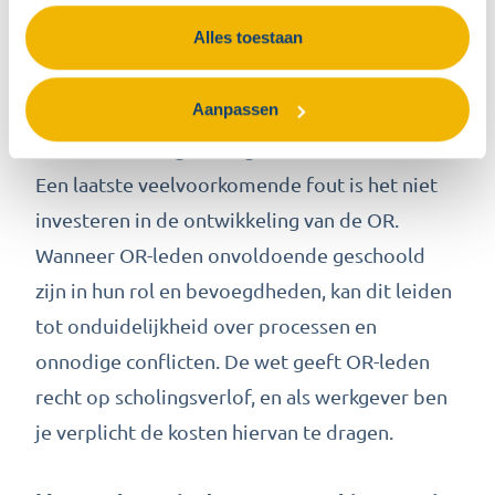
leidt tot emotionele reacties die de zakelijke
Alles toestaan
samenwerking verstoren. Vergeet niet dat OR-
leden werknemers vertegenwoordigen en
Aanpassen
vanuit die rol bijdragen aan zowel werknemers-
als ondernemingsbelangen.
Een laatste veelvoorkomende fout is het niet
investeren in de ontwikkeling van de OR.
Wanneer OR-leden onvoldoende geschoold
zijn in hun rol en bevoegdheden, kan dit leiden
tot onduidelijkheid over processen en
onnodige conflicten. De wet geeft OR-leden
recht op scholingsverlof, en als werkgever ben
je verplicht de kosten hiervan te dragen.