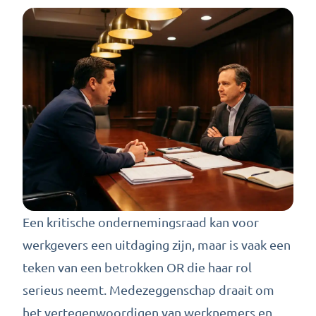
Een kritische ondernemingsraad kan voor
werkgevers een uitdaging zijn, maar is vaak een
teken van een betrokken OR die haar rol
serieus neemt. Medezeggenschap draait om
het vertegenwoordigen van werknemers en