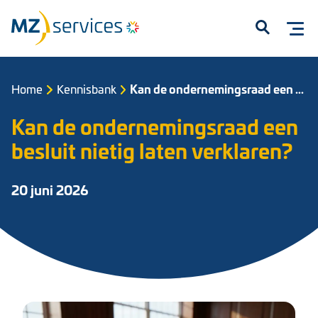
Open
Home
Kennisbank
Kan de ondernemingsraad een besluit nietig laten verklaren?
Kan de ondernemingsraad een
besluit nietig laten verklaren?
20 juni 2026
Start met typen om te zoeken...