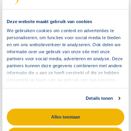
aan de OR;
het besluit daadwerkelijk is uitgevoerd of zal
worden uitgevoerd.
Deze website maakt gebruik van cookies
Het is verstandig om voorafgaand aan een
We gebruiken cookies om content en advertenties te
gerechtelijke procedure eerst contact op te
personaliseren, om functies voor social media te bieden
en om ons websiteverkeer te analyseren. Ook delen we
nemen met de werkgever. Vaak kan een
informatie over uw gebruik van onze site met onze
oplossing worden gevonden door het besluit
partners voor social media, adverteren en analyse. Deze
in te trekken en opnieuw te nemen volgens de
partners kunnen deze gegevens combineren met andere
informatie die u aan ze heeft verstrekt of die ze hebben
juiste procedure. Dit bespaart tijd en kosten en
verzameld op basis van uw gebruik van hun services.
voorkomt verdere escalatie van het conflict.
Als een minnelijke oplossing niet mogelijk is,
Details tonen
dient de OR een dagvaarding in bij de
rechtbank. De procedure wordt behandeld
Alles toestaan
volgens de regels van het burgerlijk