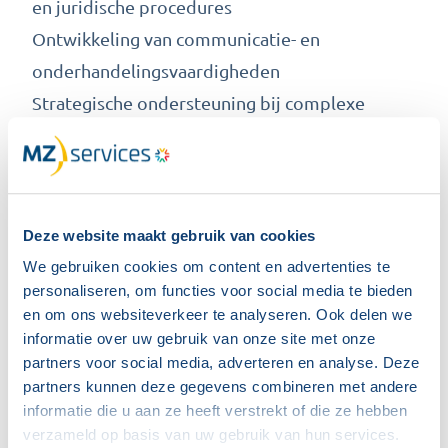
en juridische procedures
Ontwikkeling van communicatie- en
onderhandelingsvaardigheden
Strategische ondersteuning bij complexe
dossiers
Versterking van het zelfvertrouwen van OR-
leden
Verbetering van de samenwerking met de
Deze website maakt gebruik van cookies
directie
We gebruiken cookies om content en advertenties te
personaliseren, om functies voor social media te bieden
Door externe begeleiding kunnen OR-leden
en om ons websiteverkeer te analyseren. Ook delen we
hun adviesrecht en instemmingsrecht veel
informatie over uw gebruik van onze site met onze
effectiever inzetten. Ze leren bijvoorbeeld hoe
partners voor social media, adverteren en analyse. Deze
partners kunnen deze gegevens combineren met andere
zij tijdig en adequaat kunnen reageren op
informatie die u aan ze heeft verstrekt of die ze hebben
voorstellen van de werkgever en welke
verzameld op basis van uw gebruik van hun services.