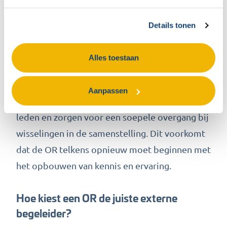
informatie zij kunnen opvragen om een
weloverwogen standpunt in te nemen. Dit leidt
Details tonen
tot betere besluitvorming binnen de
organisatie.
Alles toestaan
Externe begeleiding draagt ook bij aan de
continuïteit van de OR. Ervaren adviseurs
Aanpassen
kunnen kennis overdragen aan nieuwe OR-
leden en zorgen voor een soepele overgang bij
wisselingen in de samenstelling. Dit voorkomt
dat de OR telkens opnieuw moet beginnen met
het opbouwen van kennis en ervaring.
Hoe kiest een OR de juiste externe
begeleider?