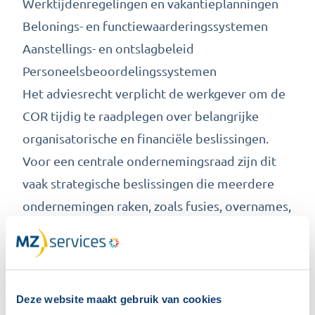
Werktijdenregelingen en vakantieplanningen
Belonings- en functiewaarderingssystemen
Aanstellings- en ontslagbeleid
Personeelsbeoordelingssystemen
Het adviesrecht verplicht de werkgever om de
COR tijdig te raadplegen over belangrijke
organisatorische en financiële beslissingen.
Voor een centrale ondernemingsraad zijn dit
vaak strategische beslissingen die meerdere
ondernemingen raken, zoals fusies, overnames,
grote investeringen of reorganisaties die de
gehele organisatie beïnvloeden.
Het initiatiefrecht stelt de COR in staat om zelf
onderwerpen op de agenda te plaatsen en
Deze website maakt gebruik van cookies