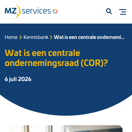
Open
Home
Kennisbank
Wat is een centrale ondernemingsraad (COR)?
Wat is een centrale
ondernemingsraad (COR)?
6 juli 2026
Start met typen om te zoeken...