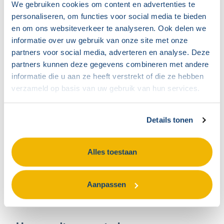
voorstellen te doen aan het management. Dit
We gebruiken cookies om content en advertenties te
personaliseren, om functies voor social media te bieden
recht is vooral waardevol voor centrale
en om ons websiteverkeer te analyseren. Ook delen we
ondernemingsraden, omdat zij overzicht
informatie over uw gebruik van onze site met onze
hebben over de gehele organisatie en
partners voor social media, adverteren en analyse. Deze
partners kunnen deze gegevens combineren met andere
daardoor kansen kunnen signaleren voor
informatie die u aan ze heeft verstrekt of die ze hebben
verbetering of samenwerking tussen
verzameld op basis van uw gebruik van hun services.
verschillende onderdelen.
Daarnaast heeft de COR specifieke taken op
Details tonen
het gebied van het bevorderen van de naleving
van arbeidsvoorwaarden, het bestrijden van
Alles toestaan
discriminatie en het bevorderen van
werkoverleg tussen de verschillende
Aanpassen
ondernemingen.