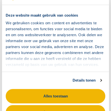
kan de eerste maanden als coach fungeren om
OR-leden wegwijs te maken in hun nieuwe
rol
Deze website maakt gebruik van cookies
binnen de medezeggenschap
.
We gebruiken cookies om content en advertenties te
personaliseren, om functies voor social media te bieden
Welke documenten en informatie moet
en om ons websiteverkeer te analyseren. Ook delen we
HR beschikbaar stellen aan de OR?
informatie over uw gebruik van onze site met onze
partners voor social media, adverteren en analyse. Deze
HR moet het OR-reglement,
partners kunnen deze gegevens combineren met andere
organisatieschema’s, personeelsbeleid,
informatie die u aan ze heeft verstrekt of die ze hebben
verzameld op basis van uw gebruik van hun services.
financiële informatie en alle relevante cao-
bepalingen beschikbaar stellen aan de
Details tonen
ondernemingsraad. Deze documenten vormen
de basis voor het effectief functioneren van de
Alles toestaan
OR.
Het OR-reglement is het belangrijkste