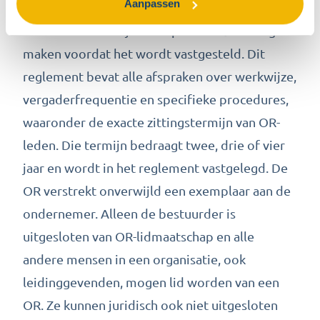
Aanpassen
document dat de OR zelf opstelt, maar waarbij
de ondernemer zijn standpunt kenbaar mag
maken voordat het wordt vastgesteld. Dit
reglement bevat alle afspraken over werkwijze,
vergaderfrequentie en specifieke procedures,
waaronder de exacte zittingstermijn van OR-
leden. Die termijn bedraagt twee, drie of vier
jaar en wordt in het reglement vastgelegd. De
OR verstrekt onverwijld een exemplaar aan de
ondernemer. Alleen de bestuurder is
uitgesloten van OR-lidmaatschap en alle
andere mensen in een organisatie, ook
leidinggevenden, mogen lid worden van een
OR. Ze kunnen juridisch ook niet uitgesloten