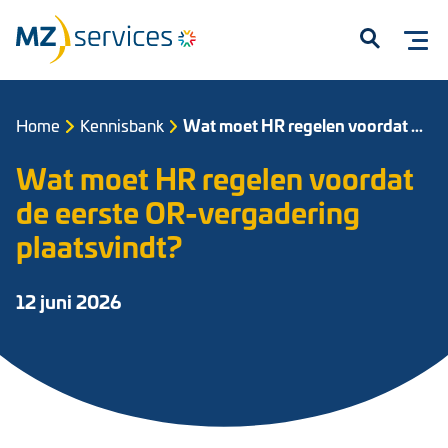
Open
Home
Kennisbank
Wat moet HR regelen voordat de eerste OR-vergadering plaatsvindt?
Wat moet HR regelen voordat
de eerste OR-vergadering
plaatsvindt?
Start met typen om te zoeken...
12 juni 2026