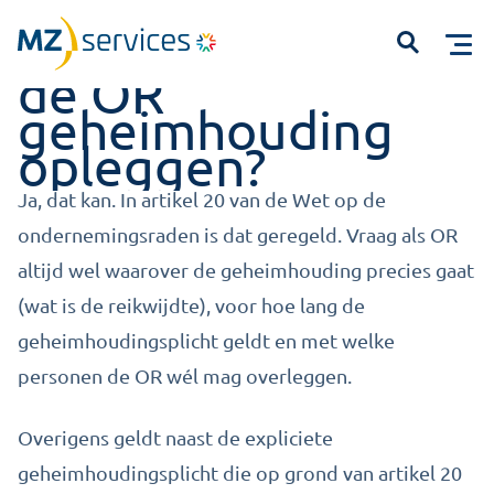
Kan de bestuurder
Open
d
e
OR
geheimhouding
opleggen?
Ja, dat kan. In artikel 20 van de Wet op de
ondernemingsraden is dat geregeld. Vraag als OR
altijd wel waarover de geheimhouding precies gaat
Start met typen om te zoeken...
(wat is de reikwijdte), v
oor hoe lang de
geheimhoudingsplicht geldt en met welke
personen de OR wél mag overleggen.
Overigens geldt naast de expliciete
geheimhoudingsplicht die op grond van artikel 20