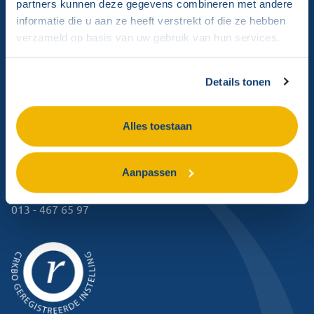
partners kunnen deze gegevens combineren met andere
informatie die u aan ze heeft verstrekt of die ze hebben
verzameld op basis van uw gebruik van hun services.
Bekijk alle trainingen
Details tonen
Contact ons
Alles toestaan
Bosscheweg 40
5056 KC Berkel-Enschot
Aanpassen
info@mzservices.nl
013 - 467 65 97