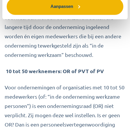
Aanpassen
met de onderneming, maar onder bepaalde
voorwaarden worden ook uitzendkrachten die
langere tijd door de onderneming ingeleend
worden én eigen medewerkers die bij een andere
onderneming tewerkgesteld zijn als “in de
onderneming werkzaam” beschouwd.
10 tot 50 werknemers: OR of PVT of PV
Voor ondernemingen of organisaties met 10 tot 50
medewerkers
(of: “in de onderneming werkzame
personen”)
is een ondernemingsraad (OR) niet
verplicht. Zij mogen deze wel instellen. Is er geen
OR? Dan is een personeelsvertegenwoordiging