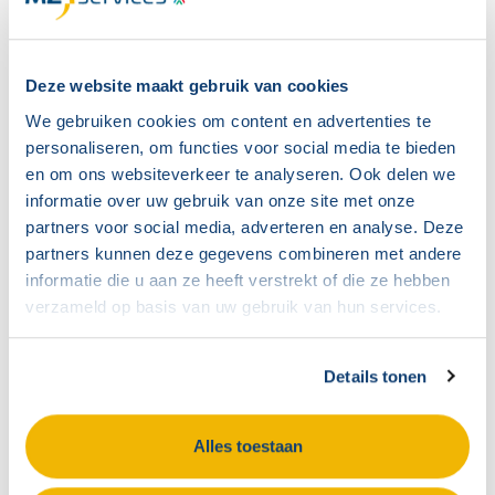
Voor ondernemingen of organisaties met 50 of
meer medewerkers is een ondernemingsraad (OR)
Deze website maakt gebruik van cookies
verplicht. Heeft een ondernemer meer bedrijven?
We gebruiken cookies om content en advertenties te
personaliseren, om functies voor social media te bieden
Dan moet elk bedrijf met minimaal 50
en om ons websiteverkeer te analyseren. Ook delen we
medewerkers een eigen OR hebben. Heeft de
informatie over uw gebruik van onze site met onze
ondernemer meerdere bedrijven met elk minder
partners voor social media, adverteren en analyse. Deze
partners kunnen deze gegevens combineren met andere
dan 50 medewerkers? Dan mag dit 1
informatie die u aan ze heeft verstrekt of die ze hebben
gemeenschappelijke OR zijn.
verzameld op basis van uw gebruik van hun services.
Wat zijn werknemers?
Details tonen
De WOR spreekt niet van werknemers, maar van
“in
Alles toestaan
de onderneming werkzame personen”. Dat zijn
sowieso mensen met een arbeidsovereenkomst