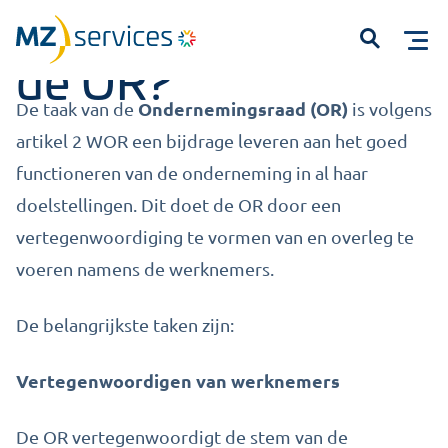
Wat is de taak van
Open
de OR?
Ondernemingsraad (OR)
De taak van de
is
volgens
art
ikel 2 WOR een bijdrage leveren aan het goed
functioneren van de onderneming in al haar
doelstellingen
.
Dit doet de OR door een
vertegenwoordiging te vormen van en overleg te
voeren namens de werknemers
.
Start met typen om te zoeken...
De belangrijkste taken zijn:
Vertegenwoordigen van werknemers
De OR vertegenwoordigt de stem van de