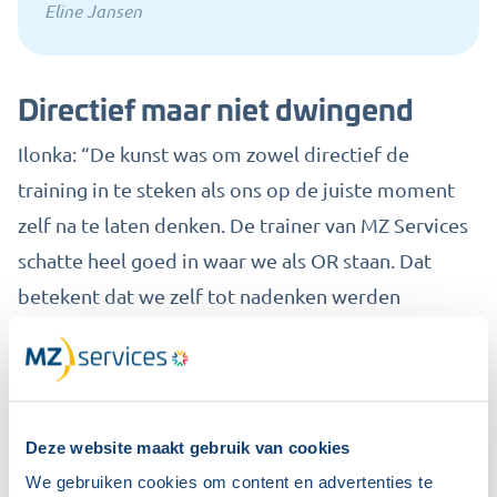
Eline Jansen
Directief
maar niet dwingend
Ilonka:
“De kunst
was
om zowel directief de
training in te steken als ons op de juiste moment
zelf na te laten denken
. De trainer van MZ Services
schatte heel goed in waar we als OR staan. Dat
betekent dat we zelf tot nadenken werden
aangezet en dat ze
soms aangaf hoe zij het zelf zou
aanpakken.”
“Ze heeft ons
op een natuurlijke manier
in de mal
van de OR gestopt
. Door verschillende
Deze website maakt gebruik van cookies
veelvoorkomende valkuilen van de OR voor te
We gebruiken cookies om content en advertenties te