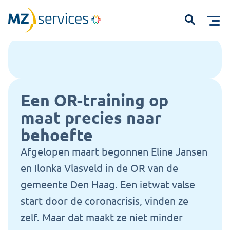
Home
Kennisbank
Gemeente Den Haag
Open
Een OR-training op
maat precies naar
behoefte
Start met typen om te zoeken...
Afgelopen maart begonnen
Eline Jansen
en Ilonka Vlasveld
in de OR van de
gemeente Den Haag. Een ietwat valse
start
door de coronacrisis
, vinden ze
zelf. Maar dat maakt
ze
niet minder