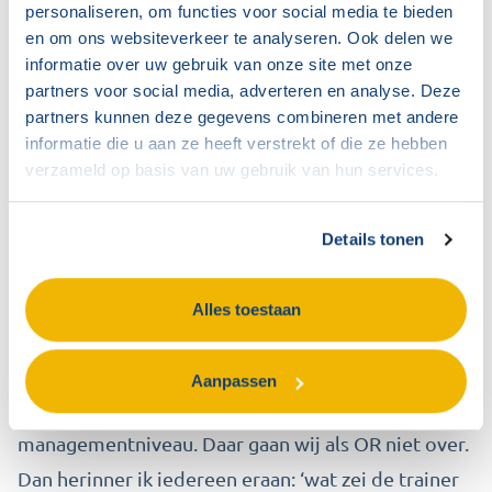
leggen, werd ons heel g
oed een spiegel
personaliseren, om functies voor social media te bieden
en om ons websiteverkeer te analyseren. Ook delen we
voorgehouden.
We hebben nu duidelijk waar we
informatie over uw gebruik van onze site met onze
als
OR invloed
op hebben.
”
partners voor social media, adverteren en analyse. Deze
partners kunnen deze gegevens combineren met andere
Wat
zei de trainer nou
?
informatie die u aan ze heeft verstrekt of die ze hebben
verzameld op basis van uw gebruik van hun services.
De eerste lessen uit de training heeft de OR van
gemeente Den Haag al in de praktijk toegepast.
Details tonen
“We
lopen
niet langer tegen dezelfde
fouten
aan
en hebben nu meer kennis om de
Alles toestaan
diepte in te
gaan over onderwerpen.
Tegelijkertijd
grijp ik als voorzitter makkelijker
Aanpassen
in
als we te veel de diepte in gaan richting
manag
ementniveau
.
Daar gaan
wij als OR niet over
.
Dan herinner ik iedereen eraan: ‘wat zei de trainer