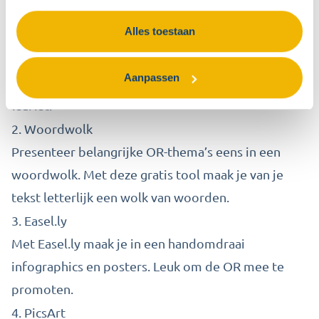
Promoot de OR eens op een andere manier dan
Alles toestaan
normaal. Met Piktochart maak je eenvoudig
infographics en afbeeldingen met behulp van
Aanpassen
themasjablonen. Leuk voor een webpagina of
leaflet.
2.
Woordwolk
Presenteer belangrijke OR-thema’s eens in een
woordwolk. Met deze gratis tool maak je van je
tekst letterlijk een wolk van woorden.
3.
Easel.ly
Met Easel.ly maak je in een handomdraai
infographics en posters. Leuk om de OR mee te
promoten.
4.
PicsArt