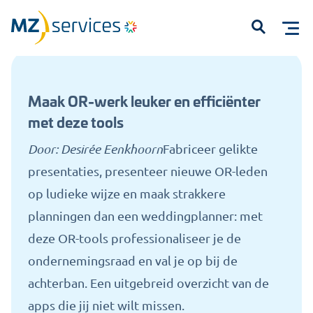
Home
Kennisbank
Maak OR-werk leuker en efficiënter met deze tools
Open
Maak OR-werk leuker en efficiënter
met deze tools
Door: Desirée Eenkhoorn
Fabriceer gelikte
presentaties, presenteer nieuwe OR-leden
Start met typen om te zoeken...
op ludieke wijze en maak strakkere
planningen dan een weddingplanner: met
deze OR-tools professionaliseer je de
ondernemingsraad en val je op bij de
achterban. Een uitgebreid overzicht van de
apps die jij niet wilt missen.