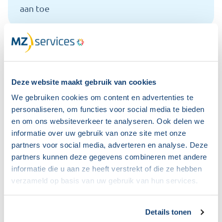
aan toe
Besteed aandacht aan de
vormgeving
Deze website maakt gebruik van cookies
Wat lees je liever: een boekwerk vol notulen in een
We gebruiken cookies om content en advertenties te
klein lettertype of een vrolijk opgemaakt
personaliseren, om functies voor social media te bieden
document waar tekst af en toe afgewisseld wordt
en om ons websiteverkeer te analyseren. Ook delen we
informatie over uw gebruik van onze site met onze
met beeld? Hoe je een boodschap verpakt, is
partners voor social media, adverteren en analyse. Deze
minstens zo belangrijk als de inhoud. Vormgeving
partners kunnen deze gegevens combineren met andere
is een belangrijk middel om te zorgen dat jullie
informatie die u aan ze heeft verstrekt of die ze hebben
verzameld op basis van uw gebruik van hun services.
bericht blijft hangen. Deze OR-tools helpen je
daarbij.
Details tonen
1.
Piktochart