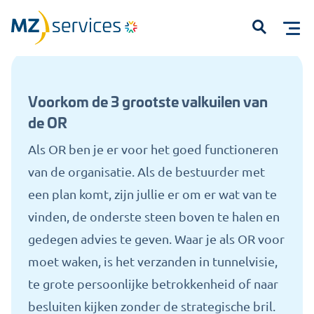
Home
Kennisbank
Voorkom de 3 grootste valkuilen van de OR
Open
Voorkom de 3 grootste valkuilen van
de OR
Als OR ben je er voor het goed functioneren
van de organisatie. Als de bestuurder met
Start met typen om te zoeken...
een plan komt, zijn jullie er om er wat van te
vinden, de onderste steen boven te halen en
gedegen advies te geven. Waar je als OR voor
moet waken, is het verzanden in tunnelvisie,
te grote persoonlijke betrokkenheid of naar
besluiten kijken zonder de strategische bril.