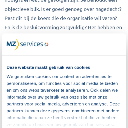
objectieve blik. Is er goed genoeg over nagedacht?
Past dit bij de koers die de organisatie wil varen?
En is de besluitvorming zorgvuldig? Het hebben en
behouden van de helikopterview is belangrijk.
Het is heel eenvoudig om de focus te leggen op
bijvoorbeeld de gevolgen voor je directe collega’s.
Of in te zoomen op de komma’s en de punten.
Deze website maakt gebruik van cookies
Daarmee bereik je alleen geen goed onderbouwd
We gebruiken cookies om content en advertenties te
advies waar de bestuurder wat mee kan. Voorkom
personaliseren, om functies voor social media te bieden
en om ons websiteverkeer te analyseren. Ook delen we
dat je op één spoor terecht komt of iedere steen
informatie over uw gebruik van onze site met onze
drie keer omdraait. Behoud altijd focus op het
partners voor social media, adverteren en analyse. Deze
grotere plaatje. Dat is uiteindelijk waarmee je het
partners kunnen deze gegevens combineren met andere
informatie die u aan ze heeft verstrekt of die ze hebben
meest waardevolle advies uitgeeft aan de
verzameld op basis van uw gebruik van hun services.
bestuurder.