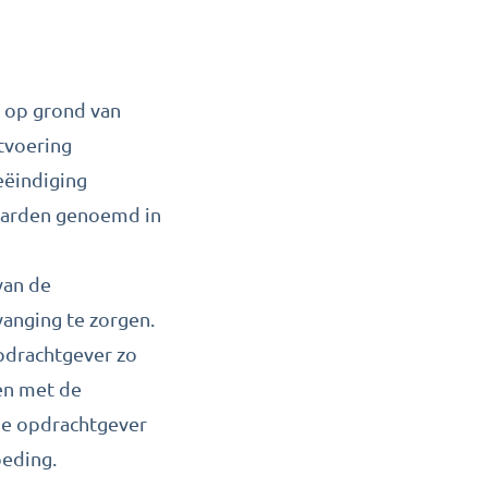
n op grond van
tvoering
eëindiging
aarden genoemd in
van de
vanging te zorgen.
opdrachtgever zo
men met de
De opdrachtgever
oeding.