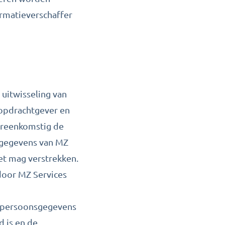
ormatieverschaffer
 uitwisseling van
opdrachtgever en
ereenkomstig de
 gegevens van MZ
iet mag verstrekken.
door MZ Services
en persoonsgegevens
d is en de