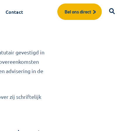
Z
Contact
Bel ons direct
atutair gevestigd in
n overeenkomsten
n advisering in de
Start met typen om te zoeken...
r zij schriftelijk