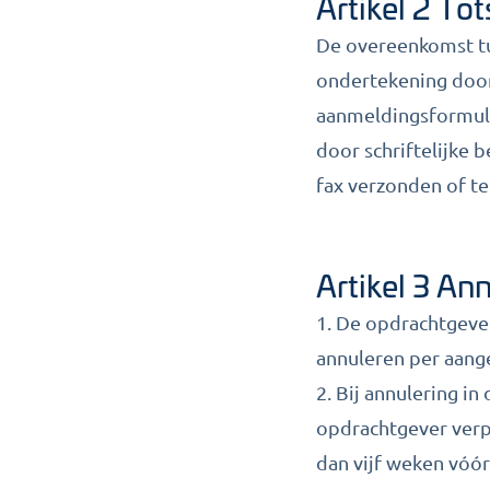
Artikel 2 To
De overeenkomst tu
ondertekening door
aanmeldingsformuli
door schriftelijke 
fax verzonden of t
Artikel 3 An
1. De opdrachtgever
annuleren per aang
2. Bij annulering i
opdrachtgever verpl
dan vijf weken vóór