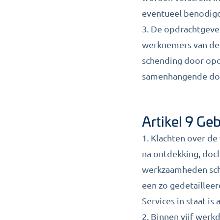
eventueel benodigd
3. De opdrachtgeve
werknemers van de 
schending door opd
samenhangende doo
Artikel 9 Ge
1. Klachten over d
na ontdekking, doch
werkzaamheden schr
een zo gedetaillee
Services in staat is
2. Binnen vijf werk