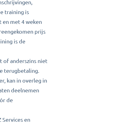
schrijvingen,
 training is
ot en met 4 weken
ereengekomen prijs
ining is de
 of anderszins niet
e terugbetaling.
, kan in overleg in
laten deelnemen
ór de
Z Services en