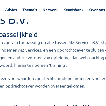
ne voorwaarden M
Advies
Thema’s
Netwerk
Kennisbank
Over ons
s B.V.
epasselijkheid
 zijn van toepassing op alle tussen MZ Services B.V., st
te noemen MZ Services, en een opdrachtgever te sluite
gen en andere vormen van opleiding, dan wel coaching e
 woord, hierna te noemen ‘training’.
deze voorwaarden zijn slechts bindend indien en voor zove
s en opdrachtgever worden overeengekomen.