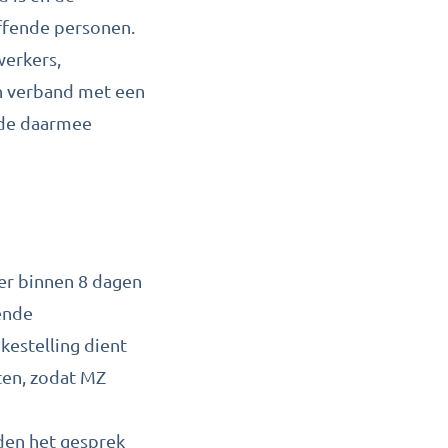
ffende personen.
werkers,
n verband met een
 de daarmee
er binnen 8 dagen
fende
kestelling dient
ten, zodat MZ
eden het gesprek