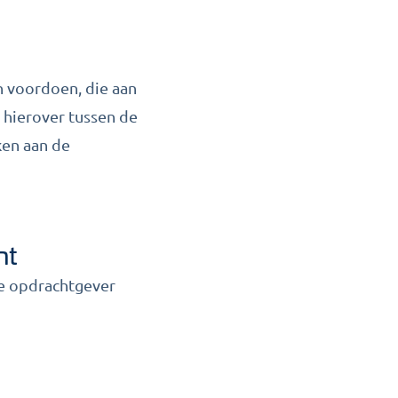
n voordoen, die aan
 hierover tussen de
ken aan de
ht
de opdrachtgever