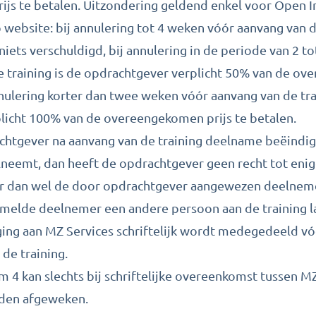
js te betalen. Uitzondering geldend enkel voor Open In
ebsite: bij annulering tot 4 weken vóór aanvang van de
iets verschuldigd, bij annulering in de periode van 2 t
e training is de opdrachtgever verplicht 50% van de ov
nnulering korter dan twee weken vóór aanvang van de tra
licht 100% van de overeengekomen prijs te betalen.
achtgever na aanvang van de training deelname beëindigt
lneemt, dan heeft de opdrachtgever geen recht tot enig
r dan wel de door opdrachtgever aangewezen deelnemer
emelde deelnemer een andere persoon aan de training 
ging aan MZ Services schriftelijk wordt medegedeeld vó
de training.
/m 4 kan slechts bij schriftelijke overeenkomst tussen M
den afgeweken.