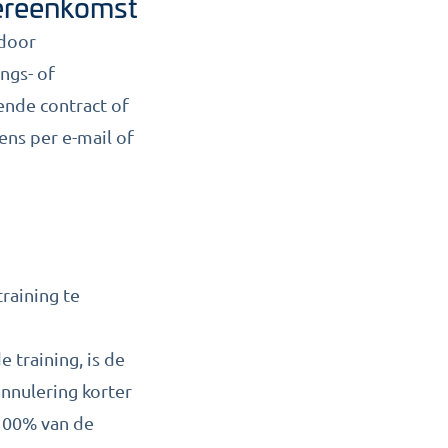
vereenkomst
 door
ngs- of
ende contract of
ens per e-mail of
raining te
 training, is de
nnulering korter
 100% van de