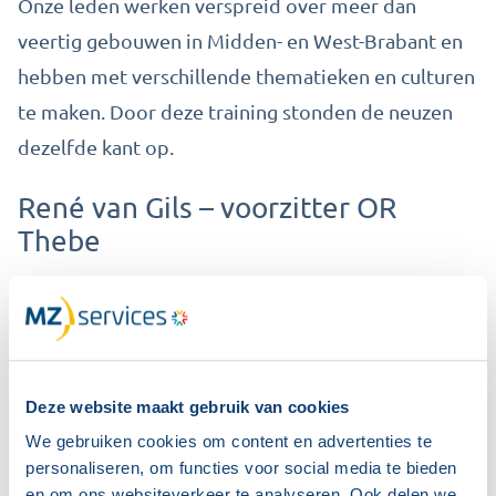
Onze leden werken verspreid over meer dan
veertig gebouwen in Midden- en West-Brabant en
hebben met verschillende thematieken en culturen
te maken. Door deze training stonden de neuzen
dezelfde kant op.
René van Gils – voorzitter OR
Thebe
Effectief
overleggen
Deze website maakt gebruik van cookies
Begin dit jaar volgt een training hoe de OR
We gebruiken cookies om content en advertenties te
personaliseren, om functies voor social media te bieden
effectief kan reageren op stukken van de directie.
en om ons websiteverkeer te analyseren. Ook delen we