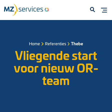
Open
Home
Referenties
Thebe
Vliegende start
voor nieuw OR-
Start met typen om te zoeken...
team