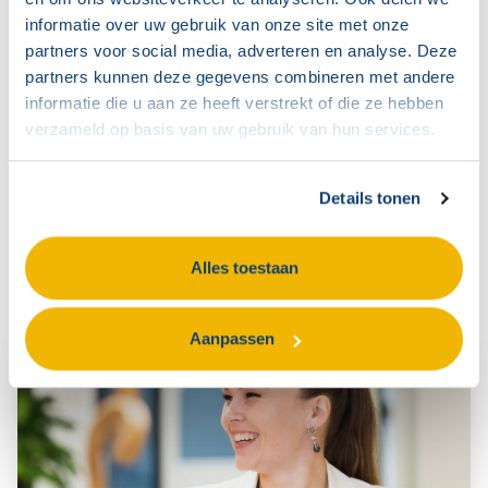
“Onze directeur is heel open en informeert ons
informatie over uw gebruik van onze site met onze
goed”, aldus Heijblom. ”In het begin gingen we
partners voor social media, adverteren en analyse. Deze
partners kunnen deze gegevens combineren met andere
overal te gedetailleerd op in. Daarom hebben we
informatie die u aan ze heeft verstrekt of die ze hebben
in januari een specifieke training gevolgd waarin
verzameld op basis van uw gebruik van hun services.
MZ Services ons leerde eerst onze strategie te
bepalen en die daarna te blijven volgen door
Details tonen
kritisch naar elkaar te zijn op de inhoud. Dankzij dit
soort trainingen van MZ Services vergroten we
Alles toestaan
onze toegevoegde waarde.”
Aanpassen