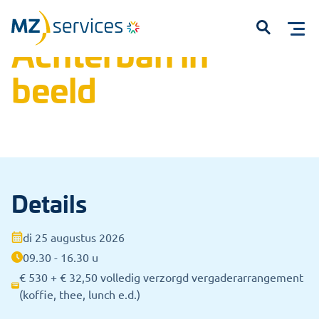
Home
Trainingen
Open inschrijvingen
Achterban in beeld
Achterban in
Open
beeld
Details
Start met typen om te zoeken...
di 25 augustus 2026
09.30 - 16.30 u
€ 530 + € 32,50 volledig verzorgd vergaderarrangement
(koffie, thee, lunch e.d.)