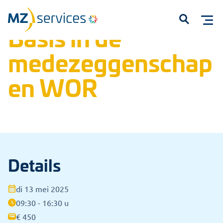
Home
Trainingen
Open inschrijvingen
Basis in de medezeggenschap en WOR
Basis in de
Open
medezeggenschap
en WOR
Start met typen om te zoeken...
Details
di 13 mei 2025
09:30 - 16:30 u
€ 450