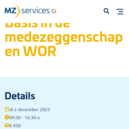
Home
Trainingen
Open inschrijvingen
Basis in de medezeggenschap en WOR
Basis in de
Open
medezeggenschap
en WOR
Start met typen om te zoeken...
Details
di 2 december 2025
09:30 - 16:30 u
€ 450