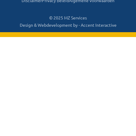
Disclaimer
Privacy beleid
Algemene voorwaarden
© 2025 MZ Services
Design & Webdevelopment by -
Accent Interactive