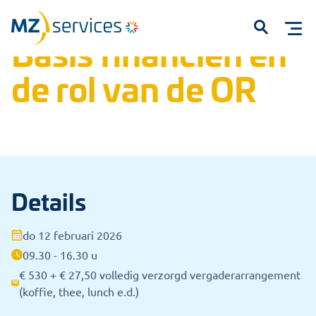
Home
Trainingen
Open inschrijvingen
Basis financiën en de rol van de OR
Basis financiën en
Open
de rol van de OR
Details
Start met typen om te zoeken...
do 12 februari 2026
09.30 - 16.30 u
€ 530 + € 27,50 volledig verzorgd vergaderarrangement
(koffie, thee, lunch e.d.)