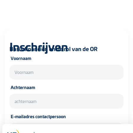
Inschrijven
Basis financiën en de rol van de OR
Voornaam
Achternaam
E-mailadres contactpersoon