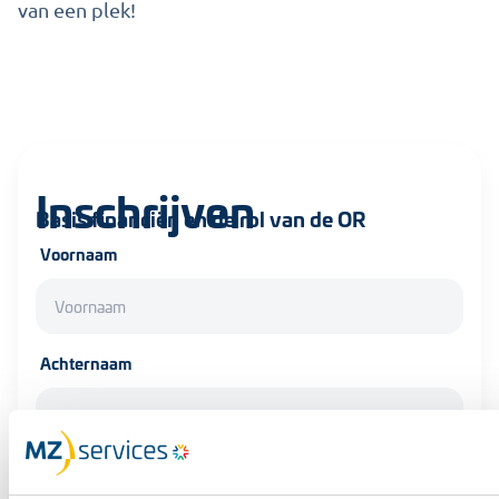
van een plek!
Inschrijven
Basis financiën en de rol van de OR
Voornaam
Achternaam
E-mailadres contactpersoon