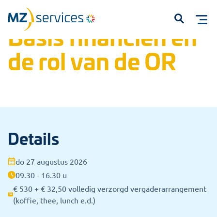
Home
Trainingen
Open inschrijvingen
Basis financiën en de rol van de OR
Basis financiën en
Open
de rol van de OR
Details
Start met typen om te zoeken...
do 27 augustus 2026
09.30 - 16.30 u
€ 530 + € 32,50 volledig verzorgd vergaderarrangement
(koffie, thee, lunch e.d.)