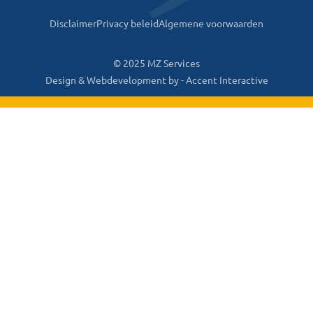
Disclaimer
Privacy beleid
Algemene voorwaarden
© 2025 MZ Services
Design & Webdevelopment by -
Accent Interactive