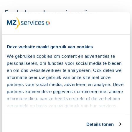
Een leuke werkomgeving creëren
Laat het duidelijk zijn: we maken het veel
moeilijker dan het is. Eigenlijk is Arbo gewoon het
werk leuker maken voor jou en jouw collega’s.
Deze website maakt gebruik van cookies
Samen kijken we hoe we jouw werkplek veiliger en
We gebruiken cookies om content en advertenties te
gezonder maken. Jij weet als geen ander of het
personaliseren, om functies voor social media te bieden
en om ons websiteverkeer te analyseren. Ook delen we
bureau aan jouw wensen voldoet en of je
informatie over uw gebruik van onze site met onze
bijvoorbeeld genoeg beweging krijgt op je werk.
partners voor social media, adverteren en analyse. Deze
Iedereen heeft er wel wat over te zeggen. Luister
partners kunnen deze gegevens combineren met andere
informatie die u aan ze heeft verstrekt of die ze hebben
dan ook goed.
verzameld op basis van uw gebruik van hun services.
Hier moet jouw werkgever mee instemmen:
Details tonen
Je mag overleggen met de bedrijfsarts en