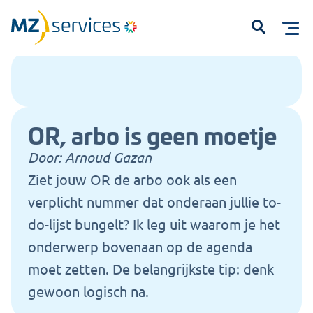
Home
Kennisbank
Waarom jouw OR invloed heeft op arbobeleid
Open
OR, arbo is geen moetje
Door:
Arnoud Gazan
Ziet jouw OR de arbo ook als een
Start met typen om te zoeken...
verplicht nummer dat onderaan jullie to-
do-lijst bungelt? Ik leg uit waarom je het
onderwerp bovenaan op de agenda
moet zetten. De belangrijkste tip: denk
gewoon logisch na.