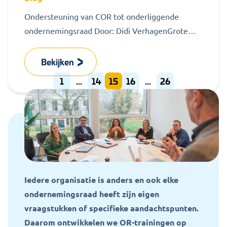
Ondersteuning van COR tot onderliggende
ondernemingsraad Door: Didi VerhagenGrote
concerns hebben meestal meer dan één
ondernemingsraad. Vaak zien we een...
Bekijken
1
...
14
15
16
...
26
Iedere organisatie is anders en ook elke
ondernemingsraad heeft zijn eigen
vraagstukken of specifieke aandachtspunten.
Daarom ontwikkelen we OR-trainingen op