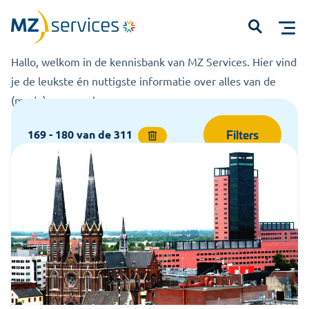
Kennisbank
Home
Kennisbank
Open
Hallo, welkom in de kennisbank van MZ Services. Hier vind
je de leukste én nuttigste informatie over alles van de
(mede)zeggenschap.
Filters
169 - 180
van de
311
Start met typen om te zoeken...