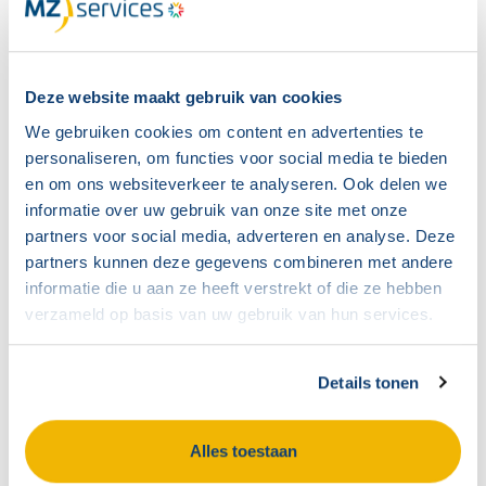
vriendengroep vormt elke organisatie een
Bekijken
eigen...
Deze website maakt gebruik van cookies
We gebruiken cookies om content en advertenties te
personaliseren, om functies voor social media te bieden
en om ons websiteverkeer te analyseren. Ook delen we
informatie over uw gebruik van onze site met onze
partners voor social media, adverteren en analyse. Deze
partners kunnen deze gegevens combineren met andere
informatie die u aan ze heeft verstrekt of die ze hebben
verzameld op basis van uw gebruik van hun services.
Details tonen
Werk na een OR-training
beter samen met het MT
Alles toestaan
Blog