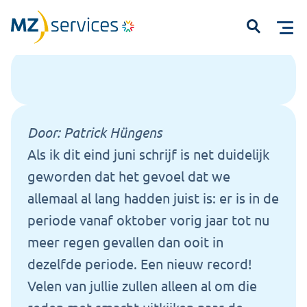
Home
Kennisbank
2024… We zijn alweer halverwege!
Open
Door:
Patrick Hüngens
Als ik dit eind juni schrijf is net duidelijk
geworden dat het gevoel dat we
Start met typen om te zoeken...
allemaal al lang hadden juist is: er is in de
periode vanaf oktober vorig jaar tot nu
meer regen gevallen dan ooit in
dezelfde periode. Een nieuw record!
Velen van jullie zullen alleen al om die