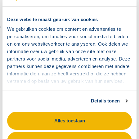
een bijdrage aan te kunnen leveren!
Deze website maakt gebruik van cookies
Scholingsrecht? Scholingsplicht!
We gebruiken cookies om content en advertenties te
personaliseren, om functies voor social media te bieden
Uit de al aangehaalde SEO-rapportage (over de
en om ons websiteverkeer te analyseren. Ook delen we
naleving van de WOR) blijkt dat verreweg de
informatie over uw gebruik van onze site met onze
meeste OR’en niet maximaal gebruik maken van
partners voor social media, adverteren en analyse. Deze
partners kunnen deze gegevens combineren met andere
het minimale scholingsrecht zoals dat in de WOR
informatie die u aan ze heeft verstrekt of die ze hebben
genoemd staat (“ten minste (!) vijf dagen per jaar
verzameld op basis van uw gebruik van hun services.
voor elk OR-lid”). Een deel van de ondernemers die
geen OR hebben ingesteld, geeft aan dat een reden
Details tonen
hiervoor is dat hun werknemers beschikken over te
weinig kennis, “meedenkend vermogen” en
Alles toestaan
vaardigheden om als sparringpartner te kunnen
fungeren. Buiten het feit dat ik dit een behoorlijk