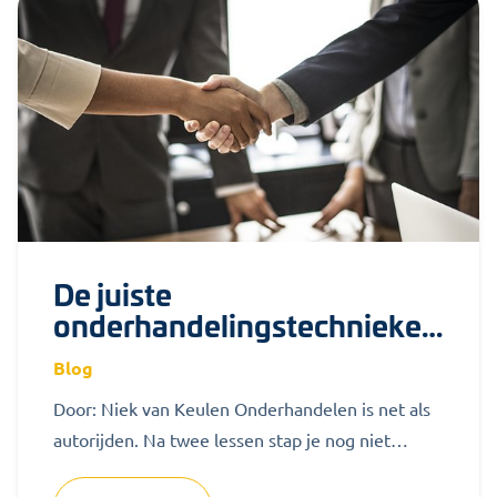
De juiste
onderhandelingstechnieken
voor OR'en
Blog
Door: Niek van Keulen Onderhandelen is net als
autorijden. Na twee lessen stap je nog niet
zonder problemen achter het stuur....