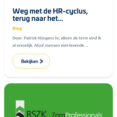
Weg met de HR-cyclus,
terug naar het
boerenverstand
Blog
Door: Patrick Hüngens hr, alleen de term vind ik
al vreselijk. Alsof mensen niet-levende
productiemiddelen zijn. Wat dat betreft sluit...
Bekijken