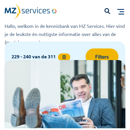
Kennisbank
Home
Kennisbank
Open
Hallo, welkom in de kennisbank van MZ Services. Hier vind
je de leukste én nuttigste informatie over alles van de
(mede)zeggenschap.
Filters
229 - 240
van de
311
Start met typen om te zoeken...