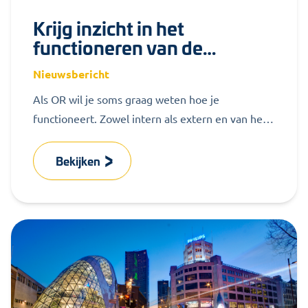
Krijg inzicht in het
functioneren van de
medezeggenschap met een
Nieuwsbericht
visitatie
Als OR wil je soms graag weten hoe je
functioneert. Zowel intern als extern en van het
begin tot het...
Bekijken