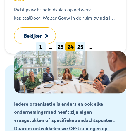
Richt jouw hr-beleidsplan op netwerk
kapitaalDoor: Walter Gouw In de ruim twintig jaar
dat ik als bevoorrechte buitenstaander bij
organisaties...
Bekijken
1
...
23
24
25
...
Iedere organisatie is anders en ook elke
ondernemingsraad heeft zijn eigen
vraagstukken of specifieke aandachtspunten.
Daarom ontwikkelen we OR-trainingen op