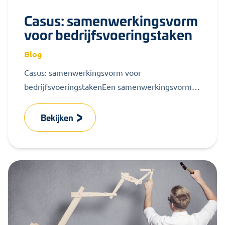
Casus: samenwerkingsvorm
voor bedrijfsvoeringstaken
Blog
Casus: samenwerkingsvorm voor
bedrijfsvoeringstakenEen samenwerkingsvorm
voor bedrijfsvoeringstaken juichen wij toe. Maar
in deze casus ging er veel mis. Wij nemen...
Bekijken