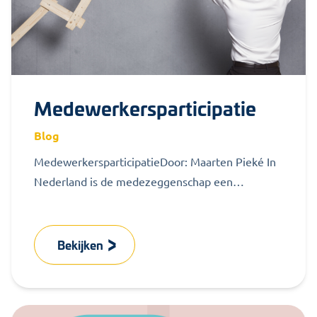
Medewerkersparticipatie
Blog
MedewerkersparticipatieDoor: Maarten Pieké In
Nederland is de medezeggenschap een
voldongen feit. De OR’en zijn zelfs verenigd met
de wet. Dit...
Bekijken