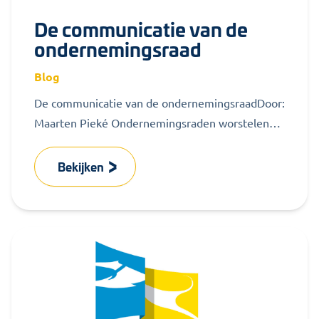
De communicatie van de
ondernemingsraad
Blog
De communicatie van de ondernemingsraadDoor:
Maarten Pieké Ondernemingsraden worstelen
nogal eens met de communicatie richting de
achterban. In het vorige...
Bekijken