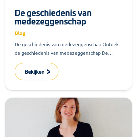
De geschiedenis van
medezeggenschap
Blog
De geschiedenis van medezeggenschap Ontdek
de geschiedenis van medezeggenschap De
medezeggenschap behartigt de belangen van
alle individuen die gezamenlijk een...
Bekijken