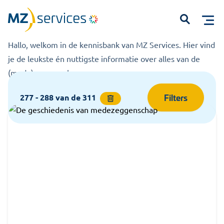
Kennisbank
Home
Kennisbank
Open
Hallo, welkom in de kennisbank van MZ Services. Hier vind
je de leukste én nuttigste informatie over alles van de
(mede)zeggenschap.
Filters
277 - 288
van de
311
Start met typen om te zoeken...