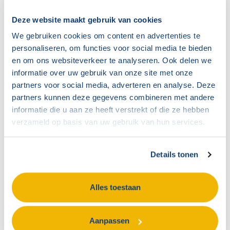
kunnen naar onze mening prima naast elkaar
Bekijken
bestaan. Misschien is het...
Deze website maakt gebruik van cookies
We gebruiken cookies om content en advertenties te
personaliseren, om functies voor social media te bieden
en om ons websiteverkeer te analyseren. Ook delen we
informatie over uw gebruik van onze site met onze
partners voor social media, adverteren en analyse. Deze
partners kunnen deze gegevens combineren met andere
informatie die u aan ze heeft verstrekt of die ze hebben
verzameld op basis van uw gebruik van hun services.
Details tonen
Alles toestaan
Workshop Innovatie van de
medezeggenschap
Aanpassen
Nieuwsbericht