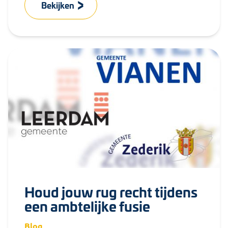
arbeid hebben grote gevolgen voor de OR. Hoe
Bekijken
blijf...
Houd jouw rug recht tijdens
een ambtelijke fusie
Blog