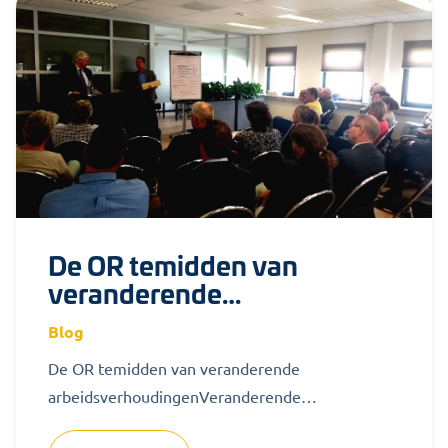
De OR temidden van
veranderende
arbeidsverhoudingen
Blog
De OR temidden van veranderende
arbeidsverhoudingenVeranderende
arbeidsverhoudingen en flexibilisering van de