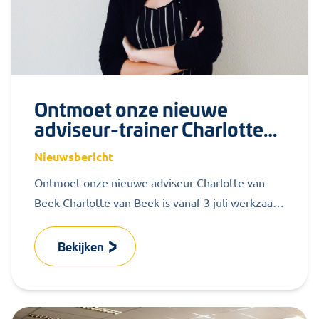
Ontmoet onze nieuwe
adviseur-trainer Charlotte
van Beek
Nieuwsbericht
Ontmoet onze nieuwe adviseur Charlotte van
Beek Charlotte van Beek is vanaf 3 juli werkzaam
bij MZ Services. Onze nieuwe...
Bekijken