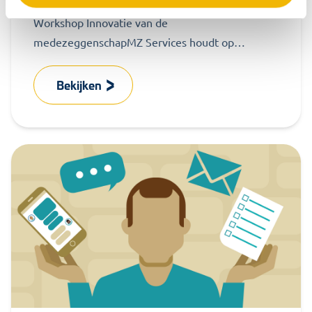
Workshop Innovatie van de
medezeggenschapMZ Services houdt op
donderdag 5 oktober 2017 in samenwerking met
Bureau Noorderlicht een workshop Innovatie...
Bekijken