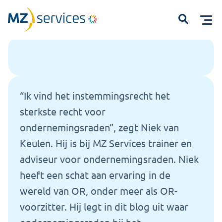
Home
Kennisbank
“Met het instemmingsrecht draait een OR écht aan de knoppen”
Open
“
Ik vind
h
et
instemmingsrecht
het
sterkste
recht voor
ondernemingsraden
”
, zegt
Niek van
Start met typen om te zoeken...
Keulen
.
Hij is bij MZ Services trainer en
adviseur voor ondernemingsraden
. Niek
heeft een schat aan ervaring in de
wereld van OR, onder meer als OR-
voorzitter.
Hij legt
in dit blog uit waar