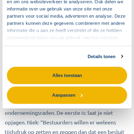
en om ons websiteverkeer te analyseren. Ook delen we
plan van de directie en kijkt waar het beter kan,
informatie over uw gebruik van onze site met onze
waarbij de raad het belang van de organisatie én de
partners voor social media, adverteren en analyse. Deze
partners kunnen deze gegevens combineren met andere
medewerkers in acht neemt. De OR kan suggesties
informatie die u aan ze heeft verstrekt of die ze hebben
doen, waarna de bestuurder het plan aanpast en de
verzameld op basis van uw gebruik van hun services.
OR instemt. Past de bestuurder niets aan, dan kan
de OR het plan van tafel vegen. In de meest ideale
Details tonen
situatie komt er een besluit uit dat door de hele
organisatie gedragen wordt.”
Alles toestaan
Tips: laat je niet opjagen en wees alert
Aanpassen
Niek sluit af met twee concrete tips voor
ondernemingsraden. De eerste is: laat je niet
opjagen. Niek: “Bestuurders willen er weleens
tijdsdruk op zetten en zeggen dan dat een besluit