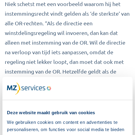
Niek schetst met een voorbeeld waarom hij het
instemmingsrecht vindt gelden als ‘de sterkste’ van
alle OR-rechten. “Als de directie een
winstdelingsregeling wil invoeren, dan kan dat
alleen met instemming van de OR. Wil de directie
na verloop van tijd iets aanpassen, omdat de
regeling niet lekker loopt, dan moet dat ook met
instemming van de OR. Hetzelfde geldt als de
directie de regeling helemaal wil schrappen.”
Niet zwart-wit
Het instemmingsrecht is volgens Niek veel meer
Deze website maakt gebruik van cookies
dan een kwestie van ja of nee. “Ik zie het als de
We gebruiken cookies om content en advertenties te
personaliseren, om functies voor social media te bieden
start van de onderhandelingen. De OR ontvangt het